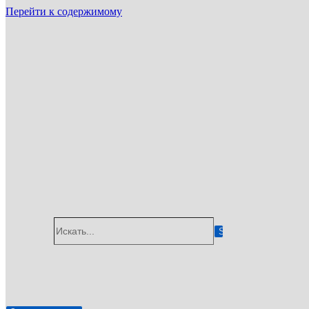
Перейти к содержимому
ГУП «Санэпидемстанция»
г. Пущино
Email: info@gup-ses.ru
Пущино
Ваш город
Искать...
✆
8 (800) 775-05-92
🖂
info@gup-ses.ru