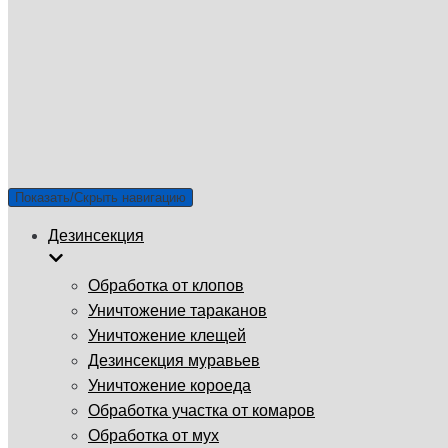
ГУП «Санэпидемстанция»
г. Пущино
Email: info@gup-ses.ru
Пущино
Ваш город
Показать/Скрыть навигацию
Дезинсекция
Обработка от клопов
Уничтожение тараканов
Уничтожение клещей
Дезинсекция муравьев
Уничтожение короеда
Обработка участка от комаров
Обработка от мух