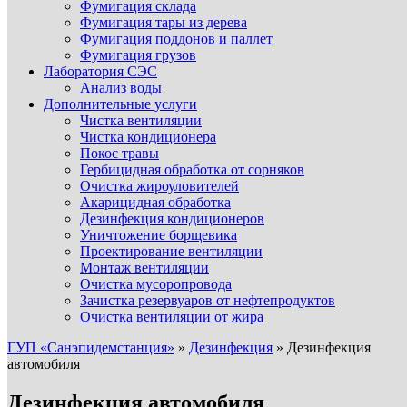
Фумигация склада
Фумигация тары из дерева
Фумигация поддонов и паллет
Фумигация грузов
Лаборатория СЭС
Анализ воды
Дополнительные услуги
Чистка вентиляции
Чистка кондиционера
Покос травы
Гербицидная обработка от сорняков
Очистка жироуловителей
Акарицидная обработка
Дезинфекция кондиционеров
Уничтожение борщевика
Проектирование вентиляции
Монтаж вентиляции
Очистка мусоропровода
Зачистка резервуаров от нефтепродуктов
Очистка вентиляции от жира
ГУП «Санэпидемстанция»
»
Дезинфекция
»
Дезинфекция
автомобиля
Дезинфекция автомобиля