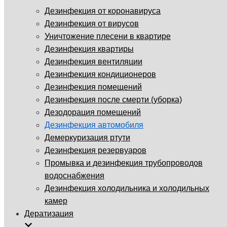
Дезинфекция от коронавируса
Дезинфекция от вирусов
Уничтожение плесени в квартире
Дезинфекция квартиры
Дезинфекция вентиляции
Дезинфекция кондиционеров
Дезинфекция помещений
Дезинфекция после смерти (уборка)
Дезодорация помещений
Дезинфекция автомобиля
Демеркуризация ртути
Дезинфекция резервуаров
Промывка и дезинфекция трубопроводов
водоснабжения
Дезинфекция холодильника и холодильных
камер
Дератизация