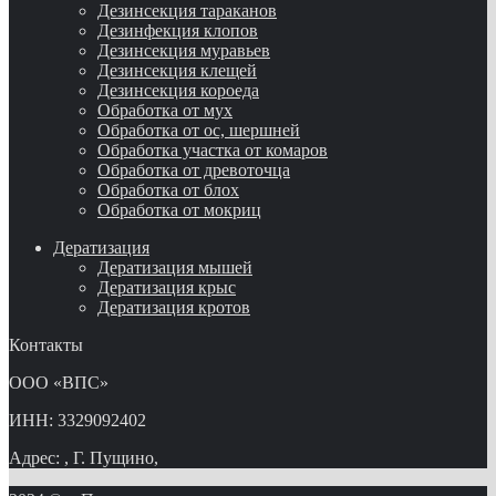
Дезинсекция тараканов
Дезинфекция клопов
Дезинсекция муравьев
Дезинсекция клещей
Дезинсекция короеда
Обработка от мух
Обработка от ос, шершней
Обработка участка от комаров
Обработка от древоточца
Обработка от блох
Обработка от мокриц
Дератизация
Дератизация мышей
Дератизация крыс
Дератизация кротов
Контакты
ООО «ВПС»
ИНН: 3329092402
Адрес: , Г. Пущино,