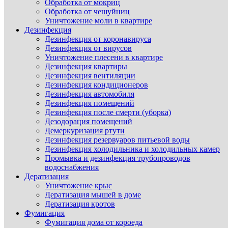
Обработка от мокриц
Обработка от чешуйниц
Уничтожение моли в квартире
Дезинфекция
Дезинфекция от коронавируса
Дезинфекция от вирусов
Уничтожение плесени в квартире
Дезинфекция квартиры
Дезинфекция вентиляции
Дезинфекция кондиционеров
Дезинфекция автомобиля
Дезинфекция помещений
Дезинфекция после смерти (уборка)
Дезодорация помещений
Демеркуризация ртути
Дезинфекция резервуаров питьевой воды
Дезинфекция холодильника и холодильных камер
Промывка и дезинфекция трубопроводов
водоснабжения
Дератизация
Уничтожение крыс
Дератизация мышей в доме
Дератизация кротов
Фумигация
Фумигация дома от короеда